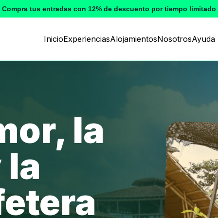
Compra tus entradas con 12% de descuento por tiempo limitado
Inicio
Experiencias
Alojamientos
Nosotros
Ayuda
mor, la
 la
fetera