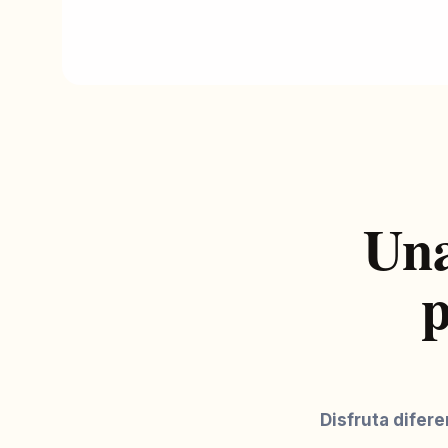
Una
p
Disfruta difer