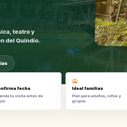
ica, teatro y
ón del Quindío.
ias
nfirma fecha
Ideal familias
enda tu visita antes de
Plan para adultos, niños y
jar.
grupos.