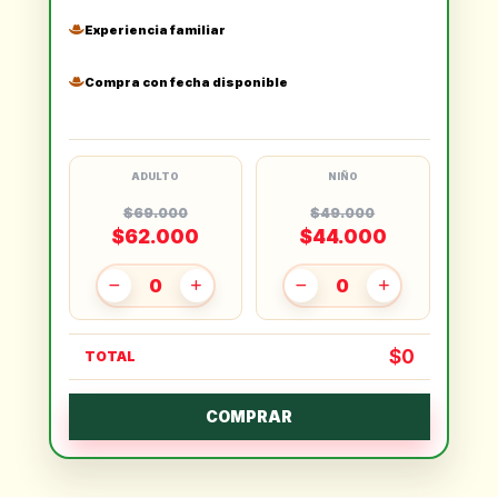
Experiencia familiar
Compra con fecha disponible
ADULTO
NIÑO
$69.000
$49.000
$62.000
$44.000
0
0
$0
TOTAL
COMPRAR