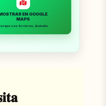
MOSTRAR EN GOOGLE
MAPS
Parque Los Arrieros, Quindío
sita