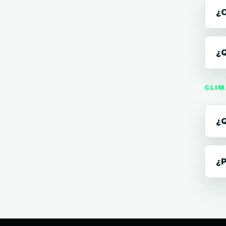
¿C
¿Q
CLIM
¿Q
¿P