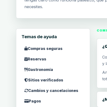
tengas claro cómo funciona pasea.co, qué p
necesites.
COM
Temas de ayuda
¿Q
Compras seguras
Co
Reservas
y 
Gastronomía
An
tot
Sitios verificados
Cambios y cancelaciones
¿N
Pagos