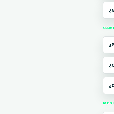
¿Q
CAMB
¿P
¿C
¿C
MEDI