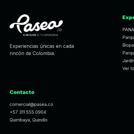
Expe
PAN
Parqu
Biopa
Experiencias únicas en cada
Parq
rincón de Colombia.
Jardí
Ver t
Contacto
comercial@pasea.co
+57 311 555 0904
Quimbaya, Quindío