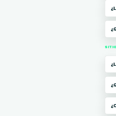
¿L
¿Q
SITI
¿L
¿Q
¿C