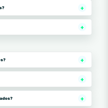
s?
es?
dados?