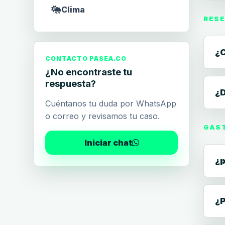
Clima
RESE
¿C
CONTACTO PASEA.CO
¿No encontraste tu
respuesta?
¿D
Cuéntanos tu duda por WhatsApp
o correo y revisamos tu caso.
GAST
Iniciar chat
¿p
¿P